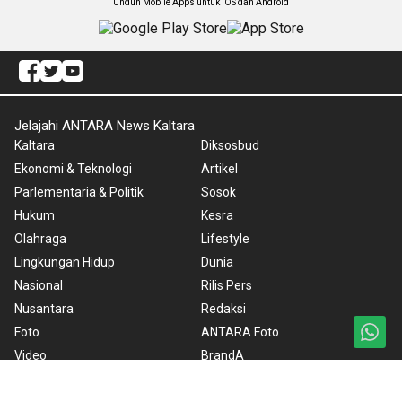
Unduh Mobile Apps untuk iOS dan Android
Jelajahi ANTARA News Kaltara
Kaltara
Diksosbud
Ekonomi & Teknologi
Artikel
Parlementaria & Politik
Sosok
Hukum
Kesra
Olahraga
Lifestyle
Lingkungan Hidup
Dunia
Nasional
Rilis Pers
Nusantara
Redaksi
Foto
ANTARA Foto
Video
BrandA
RSS