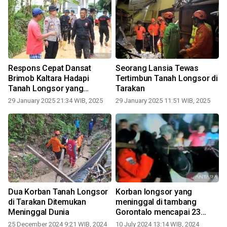
Respons Cepat Dansat
Seorang Lansia Tewas
Brimob Kaltara Hadapi
Tertimbun Tanah Longsor di
Tanah Longsor yang
Tarakan
Mengisolasi Warga di Kota
29 January 2025 21:34 WIB, 2025
29 January 2025 11:51 WIB, 2025
1
Tarakan
Dua Korban Tanah Longsor
Korban longsor yang
di Tarakan Ditemukan
meninggal di tambang
Meninggal Dunia
Gorontalo mencapai 23
orang
25 December 2024 9:21 WIB, 2024
10 July 2024 13:14 WIB, 2024