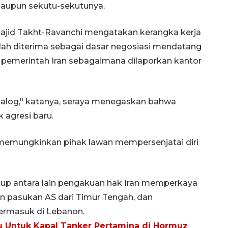
maupun sekutu-sekutunya.
Majid Takht-Ravanchi mengatakan kerangka kerja
elah diterima sebagai dasar negosiasi mendatang
 pemerintah Iran sebagaimana dilaporkan kantor
ialog," katanya, seraya menegaskan bahwa
k agresi baru.
 memungkinkan pihak lawan mempersenjatai diri
kup antara lain pengakuan hak Iran memperkaya
an pasukan AS dari Timur Tengah, dan
termasuk di Lebanon.
jau Untuk Kapal Tanker Pertamina di Hormuz