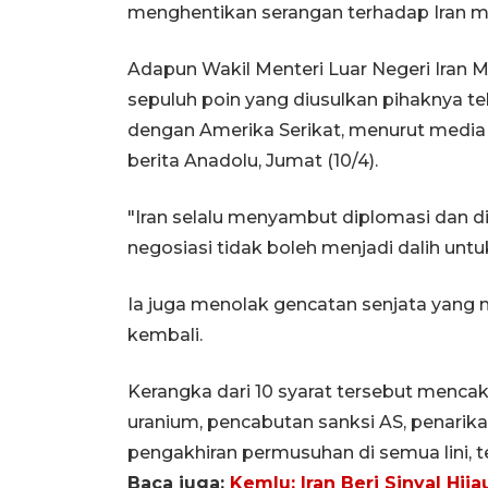
menghentikan serangan terhadap Iran 
Adapun Wakil Menteri Luar Negeri Iran 
sepuluh poin yang diusulkan pihaknya t
dengan Amerika Serikat, menurut media
berita Anadolu, Jumat (10/4).
"Iran selalu menyambut diplomasi dan d
negosiasi tidak boleh menjadi dalih untu
Ia juga menolak gencatan senjata yang
kembali.
Kerangka dari 10 syarat tersebut menca
uranium, pencabutan sanksi AS, penarik
pengakhiran permusuhan di semua lini, 
Baca juga:
Kemlu: Iran Beri Sinyal Hi