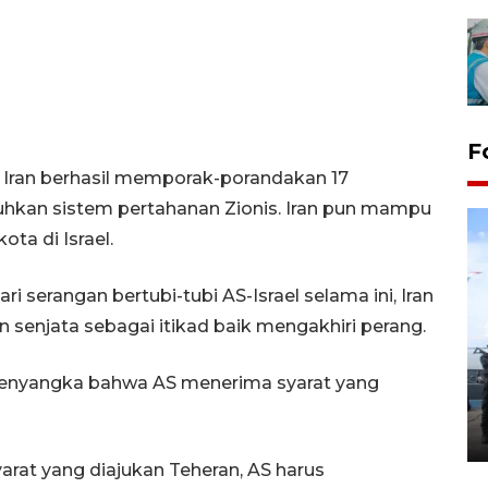
F
Iran berhasil memporak-porandakan 17
uhkan sistem pertahanan Zionis. Iran pun mampu
ta di Israel.
i serangan bertubi-tubi AS-Israel selama ini, Iran
 senjata sebagai itikad baik mengakhiri perang.
32 balpres pakaian bekas
dimusnahkan di Markas Kodim
menyangka bahwa AS menerima syarat yang
Tarakan
25 October 2022 21:19 WIB, 2022
rat yang diajukan Teheran, AS harus