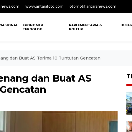
anews.com
www.antarafoto.com
otomotif.antaranews.com
NASIONAL
EKONOMI &
PARLEMENTARIA &
HUKU
TEKNOLOGI
POLITIK
ang dan Buat AS Terima 10 Tuntutan Gencatan
enang dan Buat AS
T
 Gencatan