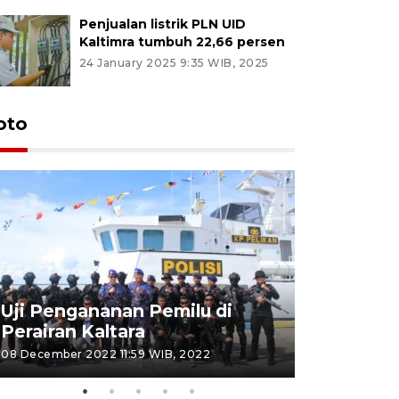
Penjualan listrik PLN UID
Kaltimra tumbuh 22,66 persen
24 January 2025 9:35 WIB, 2025
oto
Uji Pengananan Pemilu di
Tematik 
Perairan Kaltara
Bulungan
08 December 2022 11:59 WIB, 2022
06 November 