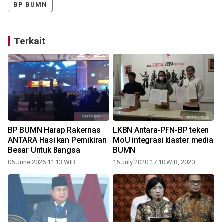
BP BUMN
Terkait
BP BUMN Harap Rakernas
LKBN Antara-PFN-BP teken
a
ANTARA Hasilkan Pemikiran
MoU integrasi klaster media
Besar Untuk Bangsa
BUMN
06 June 2026 11:13 WIB
15 July 2020 17:10 WIB, 2020
1