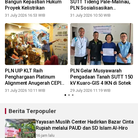
Bangun Kepastian Hukum
SUTT Tideng Pale-Malinau,
Proyek Kelistrikan
PLN Sosialisasikan
Pembersihan Tanam
31 July 2026 16:53 WIB
31 July 2026 10:50 WIB
2
Tumbuh kepada Warga
PLN UIP KLT Raih
PLN Gelar Musyawarah
Penghargaan Platinum
Pengadaan Tanah SUTT 150
Alignment Anugerah CEPI
kV Kuaro-GIS 4 IKN di Sotek
CSR UMKM & Koperasi
31 July 2026 10:11 WIB
29 July 2026 11:19 WIB
2
2026
Berita Terpopuler
Yayasan Muslih Center Hadirkan Bazar Cinta
Rupiah melalui PAUD dan SD Islam Al-Hiro
16 jam lalu