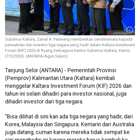
Gubernur Kaltara, Zainal A. Paliwang memberikan cenderamata kepada
perwakilan dari investor tiga negara yang hadir dalam Kaltara Investment
Forum (KIF) 2026 di Ruang Serbaguna Kantor Gubernur Kaltara, Kamis
(7/5/2026). (ANTARA/Agus Salam)
Tanjung Selor (ANTARA) - Pemerintah Provinsi
(Pemprov) Kalimantan Utara (Kaltara) kembali
menggelar Kaltara Investment Forum (KIF) 2026 dan
tahun ini selain dihadiri para investor nasional, juga
dihadiri investor dari tiga negara.
“Bisa dilihat di sini kan ada tiga negara yang hadir, dari
Korea, Malaysia dan Singapura. Kemarin dari Australia
juga datang, cuman karena mereka tidak sempat ke
sini menghadiri ini karena mereka harus kembali ke