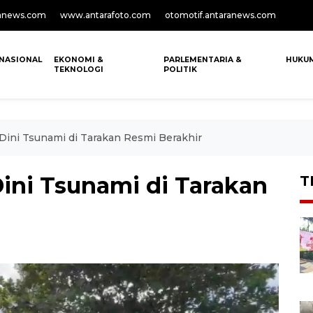
anews.com
www.antarafoto.com
otomotif.antaranews.com
NASIONAL
EKONOMI &
PARLEMENTARIA &
HUKU
TEKNOLOGI
POLITIK
Dini Tsunami di Tarakan Resmi Berakhir
ini Tsunami di Tarakan
T