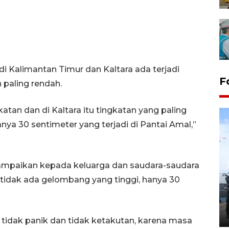
i Kalimantan Timur dan Kaltara ada terjadi
F
 paling rendah.
tan dan di Kaltara itu tingkatan yang paling
nya 30 sentimeter yang terjadi di Pantai Amal,”
ampaikan kepada keluarga dan saudara-saudara
32 balpres pakaian bekas
tidak ada gelombang yang tinggi, hanya 30
dimusnahkan di Markas Kodim
Tarakan
25 October 2022 21:19 WIB, 2022
idak panik dan tidak ketakutan, karena masa