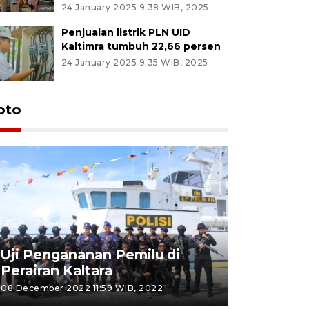
24 January 2025 9:38 WIB, 2025
Penjualan listrik PLN UID
Kaltimra tumbuh 22,66 persen
24 January 2025 9:35 WIB, 2025
oto
Uji Pengananan Pemilu di
Tematik 
Perairan Kaltara
Bulungan
08 December 2022 11:59 WIB, 2022
06 November 