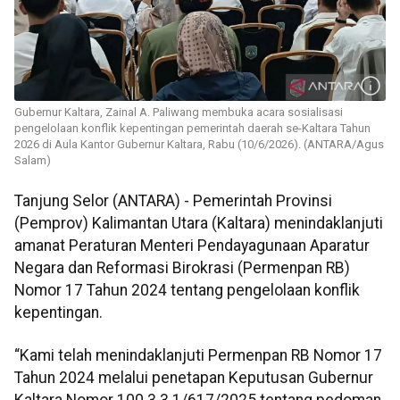
Gubernur Kaltara, Zainal A. Paliwang membuka acara sosialisasi
pengelolaan konflik kepentingan pemerintah daerah se-Kaltara Tahun
2026 di Aula Kantor Gubernur Kaltara, Rabu (10/6/2026). (ANTARA/Agus
Salam)
Tanjung Selor (ANTARA) - Pemerintah Provinsi
(Pemprov) Kalimantan Utara (Kaltara) menindaklanjuti
amanat Peraturan Menteri Pendayagunaan Aparatur
Negara dan Reformasi Birokrasi (Permenpan RB)
Nomor 17 Tahun 2024 tentang pengelolaan konflik
kepentingan.
“Kami telah menindaklanjuti Permenpan RB Nomor 17
Tahun 2024 melalui penetapan Keputusan Gubernur
Kaltara Nomor 100.3.3.1/617/2025 tentang pedoman