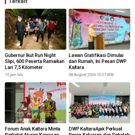
Terkait
Gubernur Ikut Run Night
Lawan Gratifikasi Dimulai
Slipi, 600 Peserta Ramaikan
dari Rumah, Ini Pesan DWP
Lari 7,5 Kilometer
Kaltara
15 jam lalu
08 August 2026 10:37 WIB
Forum Anak Kaltara Minta
DWP KaltaraAjak Perkuat
Perketat Aturan Kawasan
Peran Keluarga dan Sekolah