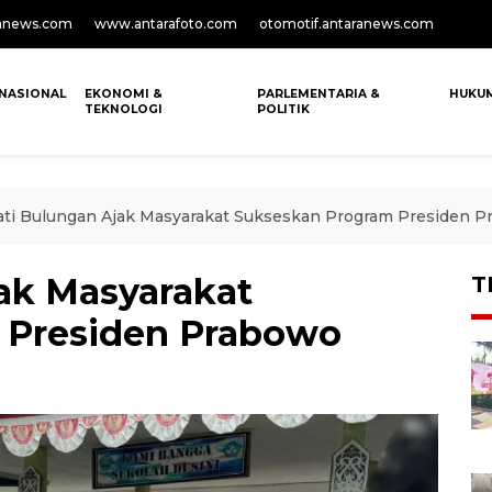
anews.com
www.antarafoto.com
otomotif.antaranews.com
NASIONAL
EKONOMI &
PARLEMENTARIA &
HUKU
TEKNOLOGI
POLITIK
ti Bulungan Ajak Masyarakat Sukseskan Program Presiden 
ak Masyarakat
T
 Presiden Prabowo