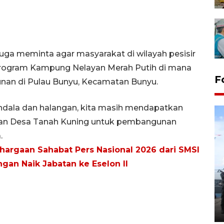
 juga meminta agar masyarakat di wilayah pesisir
rogram Kampung Nelayan Merah Putih di mana
F
nan di Pulau Bunyu, Kecamatan Bunyu.
ndala dan halangan, kita masih mendapatkan
u dan Desa Tanah Kuning untuk pembangunan
.
hargaan Sahabat Pers Nasional 2026 dari SMSI
gan Naik Jabatan ke Eselon II
32 balpres pakaian bekas
dimusnahkan di Markas Kodim
Tarakan
25 October 2022 21:19 WIB, 2022