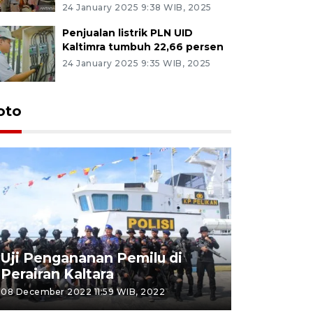
24 January 2025 9:38 WIB, 2025
Penjualan listrik PLN UID
Kaltimra tumbuh 22,66 persen
24 January 2025 9:35 WIB, 2025
oto
Uji Pengananan Pemilu di
Tematik 
Perairan Kaltara
Bulungan
08 December 2022 11:59 WIB, 2022
06 November 