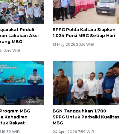
syarakat Peduli
SPPG Polda Kaltara Siapkan
kan Lakukan Aksi
1.024 Porsi MBG Setiap Hari
kung MBG
13 May 2026 20:16 WIB
6 13:46 WIB
 Program MBG
BGN Tangguhkan 1.780
ta Kehadiran
SPPG Untuk Perbaiki Kualitas
tuk Rakyat
MBG
6 18:32 WIB
24 April 2026 7:59 WIB