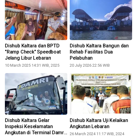
"
Dishub Kaltara dan BPTD
Dishub Kaltara Bangun dan
"Ramp Check" Speedboat
Rehab Fasilitas Dua
Jelang Libur Lebaran
Pelabuhan
10 March 2025 14:31 WIB, 2025
20 July 2026 22:56 WIB
Dishub Kaltara Gelar
Dishub Kaltara Uji Kelaikan
Inspeksi Keselamatan
Angkutan Lebaran
Angkutan di Terminal Damri
26 March 2024 11:17 WIB, 2024