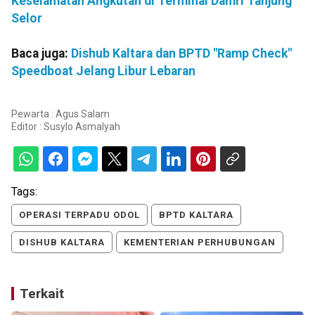
Keselamatan Angkutan di Terminal Damri Tanjung
Selor
Baca juga:
Dishub Kaltara dan BPTD "Ramp Check"
Speedboat Jelang Libur Lebaran
Pewarta : Agus Salam
Editor :
Susylo Asmalyah
Tags:
OPERASI TERPADU ODOL
BPTD KALTARA
DISHUB KALTARA
KEMENTERIAN PERHUBUNGAN
Terkait