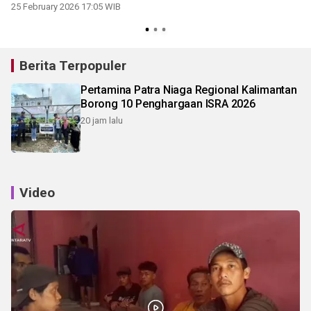
Tanjung Selor
25 February 2026 17:05 WIB
Berita Terpopuler
Pertamina Patra Niaga Regional Kalimantan
Borong 10 Penghargaan ISRA 2026
20 jam lalu
Video