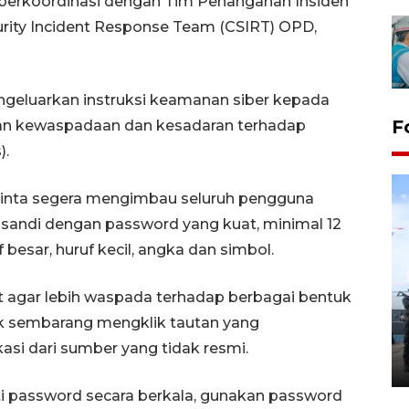
us berkoordinasi dengan Tim Penanganan Insiden
rity Incident Response Team (CSIRT) OPD,
ngeluarkan instruksi keamanan siber kepada
F
an kewaspadaan dan kesadaran terhadap
).
minta segera mengimbau seluruh pengguna
 sandi dengan password yang kuat, minimal 12
f besar, huruf kecil, angka dan simbol.
32 balpres pakaian bekas
 agar lebih waspada terhadap berbagai bentuk
dimusnahkan di Markas Kodim
ak sembarang mengklik tautan yang
Tarakan
i dari sumber yang tidak resmi.
25 October 2022 21:19 WIB, 2022
nti password secara berkala, gunakan password