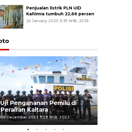
Penjualan listrik PLN UID
Kaltimra tumbuh 22,66 persen
24 January 2025 9:35 WIB, 2025
oto
Uji Pengananan Pemilu di
Tematik 
Perairan Kaltara
Bulungan
08 December 2022 11:59 WIB, 2022
06 November 