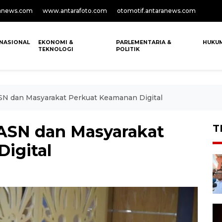
anews.com
www.antarafoto.com
otomotif.antaranews.com
NASIONAL
EKONOMI &
PARLEMENTARIA &
HUKU
TEKNOLOGI
POLITIK
ASN dan Masyarakat Perkuat Keamanan Digital
 ASN dan Masyarakat
T
igital