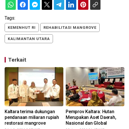
Tags:
KEMENHUT RI
REHABILITASI MANGROVE
KALIMANTAN UTARA
Terkait
Kaltara terima dukungan
Pemprov Kaltara: Hutan
n
pendanaan miliaran rupiah
Merupakan Aset Daerah,
restorasi mangrove
Nasional dan Global