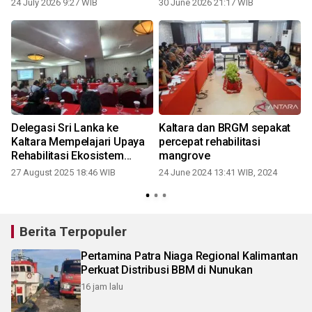
24 July 2026 9:27 WIB
30 June 2026 21:17 WIB
Delegasi Sri Lanka ke
Kaltara dan BRGM sepakat
Kaltara Mempelajari Upaya
percepat rehabilitasi
Rehabilitasi Ekosistem
mangrove
Mangrove
27 August 2025 18:46 WIB
24 June 2024 13:41 WIB, 2024
1
Berita Terpopuler
Pertamina Patra Niaga Regional Kalimantan
Perkuat Distribusi BBM di Nunukan
16 jam lalu