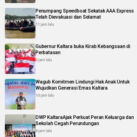
Penumpang Speedboat Sekatak AAA Express
Telah Dievakuasi dan Selamat
11 jam lalu
Gubernur Kaltara buka Kirab Kebangsaan di
Perbatasan
6 jam lalu
Wagub Komitmen Lindungi Hak Anak Untuk
Wujudkan Generasi Emas Kaltara
10 jam lalu
DWP KaltaraAjak Perkuat Peran Keluarga dan
Sekolah Cegah Perundungan
4 jam lalu