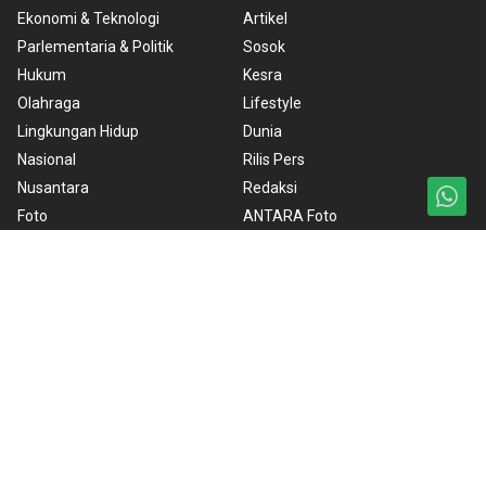
Ekonomi & Teknologi
Artikel
Parlementaria & Politik
Sosok
Hukum
Kesra
Olahraga
Lifestyle
Lingkungan Hidup
Dunia
Nasional
Rilis Pers
Nusantara
Redaksi
Foto
ANTARA Foto
Video
BrandA
RSS
Ketentuan Penggunaan
Kebijakan Cookie
Kebijakan Privasi
Pedoman Media Siber