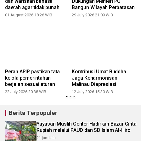
dan wariskan bahasa
Dukungan Menteri PU
daerah agar tidak punah
Bangun Wilayah Perbatasan
01 August 2026 18:26 WIB
29 July 2026 21:09 WIB
0
,
Peran APIP pastikan tata
Kontribusi Umat Buddha
kelola pemerintahan
Jaga Keharmonisan
berjalan sesuai aturan
Malinau Diapresiasi
22 July 2026 20:38 WIB
12 July 2026 15:30 WIB
Berita Terpopuler
Yayasan Muslih Center Hadirkan Bazar Cinta
Rupiah melalui PAUD dan SD Islam Al-Hiro
21 jam lalu