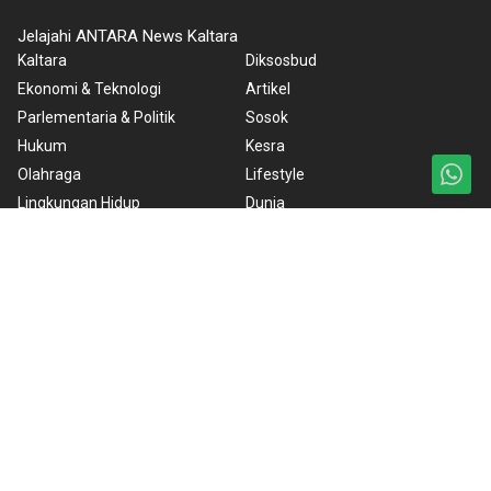
Jelajahi ANTARA News Kaltara
Kaltara
Diksosbud
Ekonomi & Teknologi
Artikel
Parlementaria & Politik
Sosok
Hukum
Kesra
Olahraga
Lifestyle
Lingkungan Hidup
Dunia
Nasional
Rilis Pers
Nusantara
Redaksi
Foto
ANTARA Foto
Video
BrandA
RSS
Ketentuan Penggunaan
Kebijakan Cookie
Kebijakan Privasi
Pedoman Media Siber