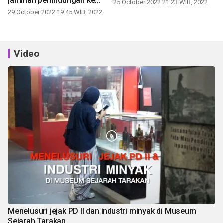
jaminan perlindungan ke
25 October 2022 21:23 WIB, 2022
pekerja sosial
29 October 2022 19:45 WIB, 2022
Video
Menelusuri jejak PD II dan industri minyak di Museum
Sejarah Tarakan