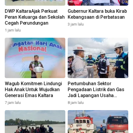
DWP KaltaraAjak Perkuat
Gubernur Kaltara buka Kirab
Peran Keluarga dan Sekolah
Kebangsaan di Perbatasan
Cegah Perundungan
3 jam lalu
1 jam lalu
Wagub Komitmen Lindungi
Pertumbuhan Sektor
Hak Anak Untuk Wujudkan
Pengadaan Listrik dan Gas
Generasi Emas Kaltara
Jadi Lapangan Usaha
Tertinggi di Kaltara
7 jam lalu
8 jam lalu