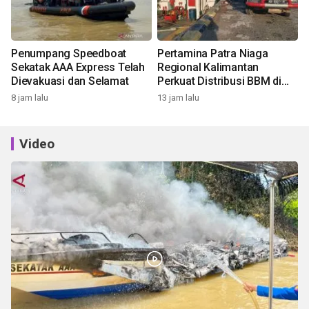
Penumpang Speedboat
Pertamina Patra Niaga
Sekatak AAA Express Telah
Regional Kalimantan
Dievakuasi dan Selamat
Perkuat Distribusi BBM di
Nunukan
8 jam lalu
13 jam lalu
Video