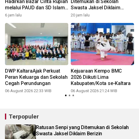
Hadirkan Bazar Cinta Rupiah
Ditemukan di Sekolah
melalui PAUD dan SD Islam
Swasta Jaksel Diklaim
Al-Hiro
Berizin
6 jam lalu
20 jam lalu
DWP KaltaraAjak Perkuat
Kejuaraan Kempo BMC
n
Peran Keluarga dan Sekolah
2026 Diikuti Lima
Cegah Perundungan
Kabupaten/Kota se-Kaltara
06 August 2026 22:33 WIB
06 August 2026 21:24 WIB
Terpopuler
Ratusan Senpi yang Ditemukan di Sekolah
Swasta Jaksel Diklaim Berizin