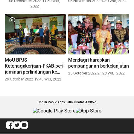
08 December 2022 11:59 WIB,
06 November 2022 4:30 WIB, 2022
2022
MoU BPJS
Mendagri harapkan
Ketenagakerjaan-FKAB beri
pembangunan berkelanjutan
jaminan perlindungan ke
25 October 2022 21:23 WIB, 2022
pekerja sosial
29 October 2022 19:45 WIB, 2022
Unduh Mobile Apps untuk iOS dan Android