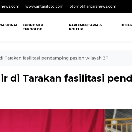
anews.com
www.antarafoto.com
otomotif.antaranews.com
NASIONAL
EKONOMI &
PARLEMENTARIA &
HUKU
TEKNOLOGI
POLITIK
i Tarakan fasilitasi pendamping pasien wilayah 3T
r di Tarakan fasilitasi pe