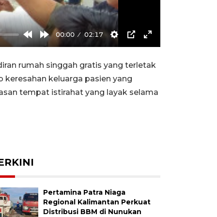
00:00
02:17
Rewind
Forward
Settings
PIP
Enter
10s
10s
fullscreen
ran rumah singgah gratis yang terletak
wab keresahan keluarga pasien yang
tasan tempat istirahat yang layak selama
ERKINI
Pertamina Patra Niaga
Regional Kalimantan Perkuat
Distribusi BBM di Nunukan