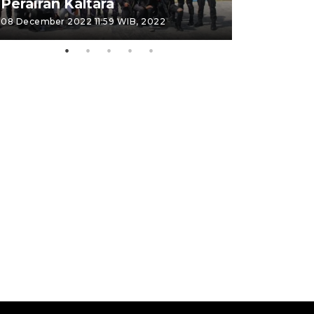
Perairan Kaltara
Bulungan
08 December 2022 11:59 WIB, 2022
06 November 