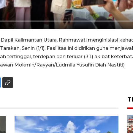
apil Kalimantan Utara, Rahmawati menginisiasi kehadi
Tarakan, Senin (1/1). Fasilitas ini didirikan guna menja
h tertinggal, terdepan dan terluar (3T) akibat keterba
diawan Mokmin/Rayyan/Ludmila Yusufin Diah Nastiti)
T