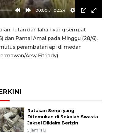
00:00
02:24
Rewind
Forward
Settings
PIP
Enter
10s
10s
fullscreen
an hutan dan lahan yang sempat
) dan Pantai Amal pada Minggu (28/6).
emutus perambatan api di medan
hermawan/Arsy Fitriady)
ERKINI
Ratusan Senpi yang
Ditemukan di Sekolah Swasta
Jaksel Diklaim Berizin
5 jam lalu