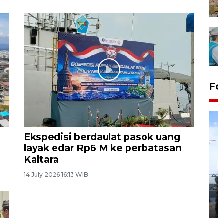
F
Ekspedisi berdaulat pasok uang
layak edar Rp6 M ke perbatasan
Kaltara
14 July 2026 16:13 WIB
32 balpres pakaian bekas
dimusnahkan di Markas Kodim
Tarakan
25 October 2022 21:19 WIB, 2022