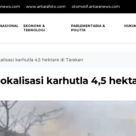
anews.com
www.antarafoto.com
otomotif.antaranews.com
NASIONAL
EKONOMI &
PARLEMENTARIA &
HUKU
TEKNOLOGI
POLITIK
lisasi karhutla 4,5 hektare di Tarakan
kalisasi karhutla 4,5 hekt