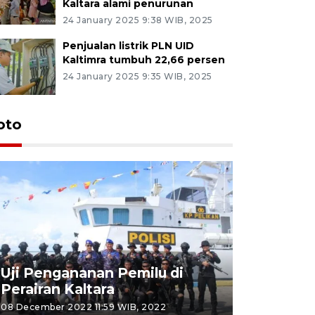
Kaltara alami penurunan
24 January 2025 9:38 WIB, 2025
Penjualan listrik PLN UID
Kaltimra tumbuh 22,66 persen
24 January 2025 9:35 WIB, 2025
oto
Uji Pengananan Pemilu di
Tematik 
Perairan Kaltara
Bulungan
08 December 2022 11:59 WIB, 2022
06 November 