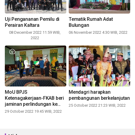
Uji Pengananan Pemilu di
Tematik Rumah Adat
Perairan Kaltara
Bulungan
08 December 2022 11:59 WIB,
06 November 2022 4:30 WIB, 2022
2022
MoU BPJS
Mendagri harapkan
Ketenagakerjaan-FKAB beri
pembangunan berkelanjutan
jaminan perlindungan ke
25 October 2022 21:23 WIB, 2022
pekerja sosial
29 October 2022 19:45 WIB, 2022