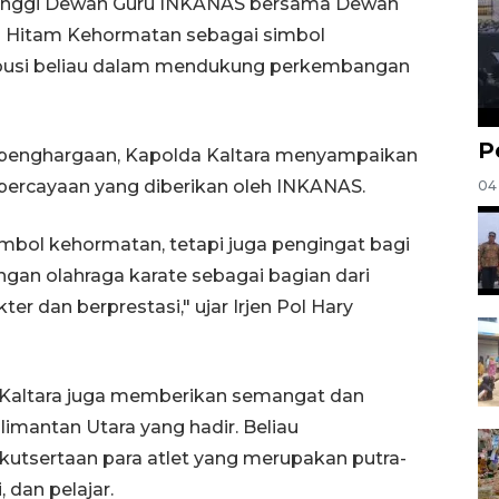
s Tinggi Dewan Guru INKANAS bersama Dewan
N Hitam Kehormatan sebagai simbol
ibusi beliau dalam mendukung perkembangan
P
penghargaan, Kapolda Kaltara menyampaikan
percayaan yang diberikan oleh INKANAS.
04
mbol kehormatan, tetapi juga pengingat bagi
an olahraga karate sebagai bagian dari
r dan berprestasi," ujar Irjen Pol Hary
 Kaltara juga memberikan semangat dan
limantan Utara yang hadir. Beliau
utsertaan para atlet yang merupakan putra-
, dan pelajar.