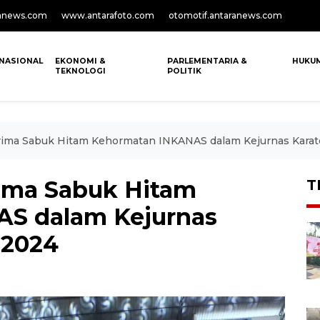
anews.com
www.antarafoto.com
otomotif.antaranews.com
NASIONAL
EKONOMI &
PARLEMENTARIA &
HUKU
TEKNOLOGI
POLITIK
erima Sabuk Hitam Kehormatan INKANAS dalam Kejurnas Karate
rima Sabuk Hitam
T
S dalam Kejurnas
 2024