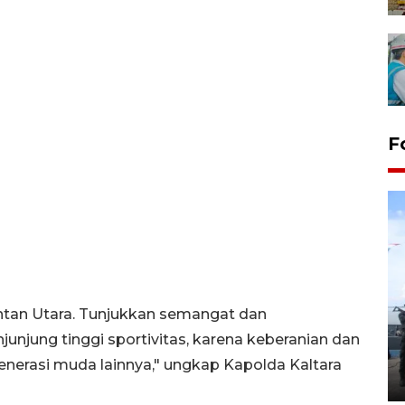
F
32 balpres pakaian bekas
antan Utara. Tunjukkan semangat dan
dimusnahkan di Markas Kodim
unjung tinggi sportivitas, karena keberanian dan
Tarakan
generasi muda lainnya," ungkap Kapolda Kaltara
25 October 2022 21:19 WIB, 2022