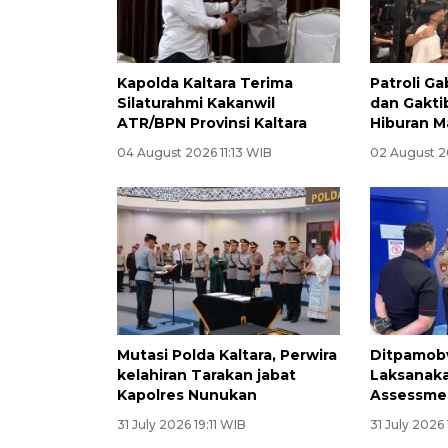
Kapolda Kaltara Terima
Patroli G
Silaturahmi Kakanwil
dan Gakti
ATR/BPN Provinsi Kaltara
Hiburan M
04 August 2026 11:13 WIB
02 August 20
Mutasi Polda Kaltara, Perwira
Ditpamobv
kelahiran Tarakan jabat
Laksanaka
Kapolres Nunukan
Assessmen
31 July 2026 19:11 WIB
31 July 2026