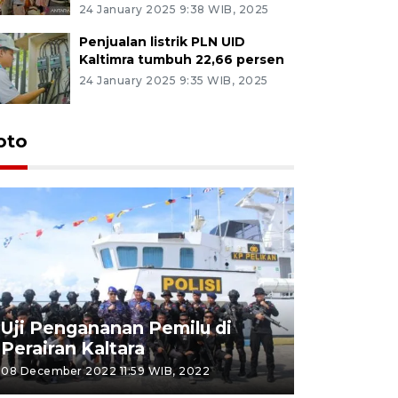
24 January 2025 9:38 WIB, 2025
Penjualan listrik PLN UID
Kaltimra tumbuh 22,66 persen
24 January 2025 9:35 WIB, 2025
oto
Uji Pengananan Pemilu di
Tematik 
Perairan Kaltara
Bulungan
08 December 2022 11:59 WIB, 2022
06 November 