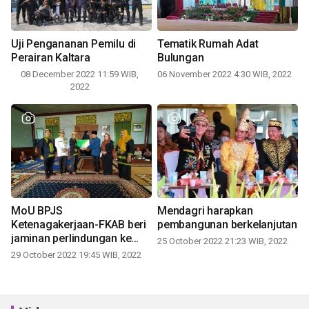
Uji Pengananan Pemilu di
Tematik Rumah Adat
Perairan Kaltara
Bulungan
08 December 2022 11:59 WIB,
06 November 2022 4:30 WIB, 2022
2022
MoU BPJS
Mendagri harapkan
Ketenagakerjaan-FKAB beri
pembangunan berkelanjutan
jaminan perlindungan ke
25 October 2022 21:23 WIB, 2022
pekerja sosial
29 October 2022 19:45 WIB, 2022