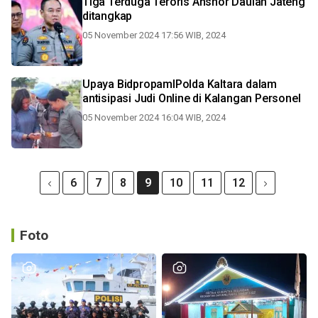
Tiga Terduga Teroris Anshor Daulah Jateng
ditangkap
05 November 2024 17:56 WIB, 2024
Upaya BidpropamlPolda Kaltara dalam
antisipasi Judi Online di Kalangan Personel
05 November 2024 16:04 WIB, 2024
6
7
8
9
10
11
12
Foto