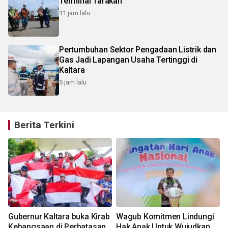
Terminal Tarakan
11 jam lalu
Pertumbuhan Sektor Pengadaan Listrik dan
Gas Jadi Lapangan Usaha Tertinggi di
Kaltara
5 jam lalu
Berita Terkini
Gubernur Kaltara buka Kirab
Wagub Komitmen Lindungi
Kebangsaan di Perbatasan
Hak Anak Untuk Wujudkan