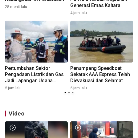
Generasi Emas Kaltara
28 menit lalu
4 jam lalu
1
Pertumbuhan Sektor
Penumpang Speedboat
n
Pengadaan Listrik dan Gas
Sekatak AAA Express Telah
Jadi Lapangan Usaha
Dievakuasi dan Selamat
Tertinggi di Kaltara
5 jam lalu
5 jam lalu
Video