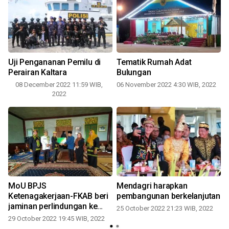
Uji Pengananan Pemilu di
Tematik Rumah Adat
Perairan Kaltara
Bulungan
08 December 2022 11:59 WIB,
06 November 2022 4:30 WIB, 2022
2022
MoU BPJS
Mendagri harapkan
Ketenagakerjaan-FKAB beri
pembangunan berkelanjutan
2
jaminan perlindungan ke
25 October 2022 21:23 WIB, 2022
pekerja sosial
29 October 2022 19:45 WIB, 2022