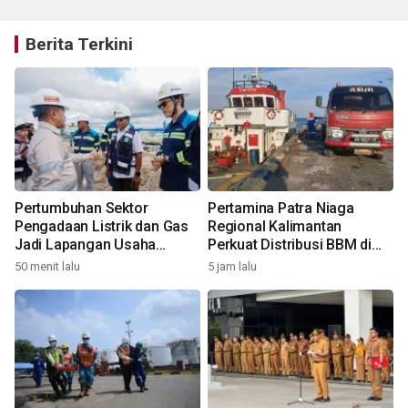
Berita Terkini
Pertumbuhan Sektor
Pertamina Patra Niaga
Pengadaan Listrik dan Gas
Regional Kalimantan
Jadi Lapangan Usaha
Perkuat Distribusi BBM di
Tertinggi di Kaltara
Nunukan
50 menit lalu
5 jam lalu