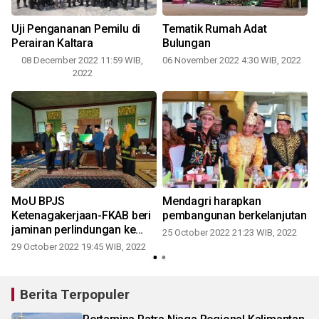
Uji Pengananan Pemilu di
Tematik Rumah Adat
Perairan Kaltara
Bulungan
08 December 2022 11:59 WIB,
06 November 2022 4:30 WIB, 2022
2022
MoU BPJS
Mendagri harapkan
Ketenagakerjaan-FKAB beri
pembangunan berkelanjutan
2
jaminan perlindungan ke
25 October 2022 21:23 WIB, 2022
pekerja sosial
29 October 2022 19:45 WIB, 2022
Berita Terpopuler