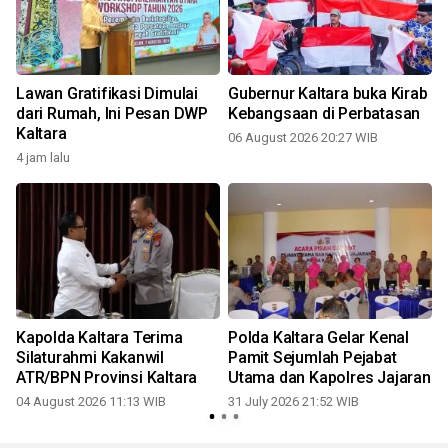
Lawan Gratifikasi Dimulai
Gubernur Kaltara buka Kirab
dari Rumah, Ini Pesan DWP
Kebangsaan di Perbatasan
Kaltara
06 August 2026 20:27 WIB
4 jam lalu
3
Kapolda Kaltara Terima
Polda Kaltara Gelar Kenal
Silaturahmi Kakanwil
Pamit Sejumlah Pejabat
l
ATR/BPN Provinsi Kaltara
Utama dan Kapolres Jajaran
04 August 2026 11:13 WIB
31 July 2026 21:52 WIB
3