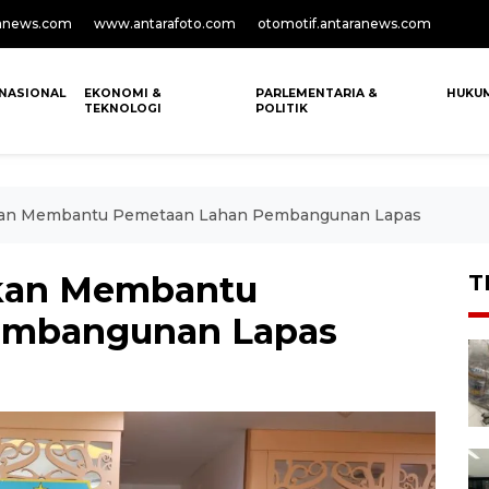
anews.com
www.antarafoto.com
otomotif.antaranews.com
NASIONAL
EKONOMI &
PARLEMENTARIA &
HUKU
TEKNOLOGI
POLITIK
Akan Membantu Pemetaan Lahan Pembangunan Lapas
Akan Membantu
T
embangunan Lapas