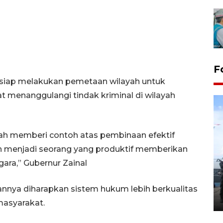
F
siap melakukan pemetaan wilayah untuk
 menanggulangi tindak kriminal di wilayah
ah memberi contoh atas pembinaan efektif
h menjadi seorang yang produktif memberikan
32 balpres pakaian bekas
gara,” Gubernur Zainal
dimusnahkan di Markas Kodim
Tarakan
annya diharapkan sistem hukum lebih berkualitas
25 October 2022 21:19 WIB, 2022
masyarakat.