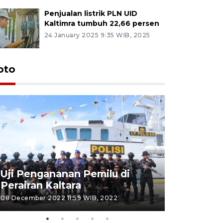
Penjualan listrik PLN UID
Kaltimra tumbuh 22,66 persen
24 January 2025 9:35 WIB, 2025
oto
Uji Pengananan Pemilu di
Tematik 
Perairan Kaltara
Bulungan
08 December 2022 11:59 WIB, 2022
06 November 