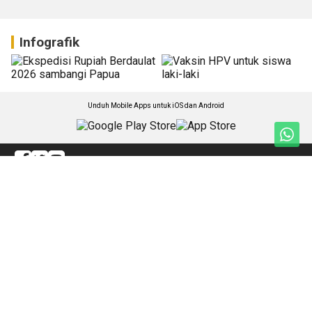
Infografik
Unduh Mobile Apps untuk iOS dan Android
Jelajahi ANTARA News Kaltara
Kaltara
Diksosbud
Ekonomi & Teknologi
Artikel
Parlementaria & Politik
Sosok
Hukum
Kesra
Olahraga
Lifestyle
Lingkungan Hidup
Dunia