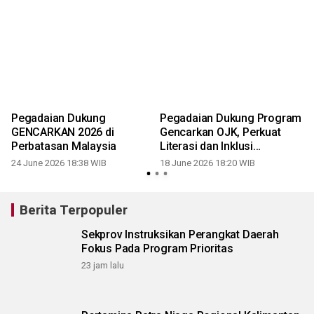
Pegadaian Dukung
Pegadaian Dukung Program
GENCARKAN 2026 di
Gencarkan OJK, Perkuat
Perbatasan Malaysia
Literasi dan Inklusi
Keuangan Masyarakat di
24 June 2026 18:38 WIB
18 June 2026 18:20 WIB
Malinau
Berita Terpopuler
Sekprov Instruksikan Perangkat Daerah
Fokus Pada Program Prioritas
23 jam lalu