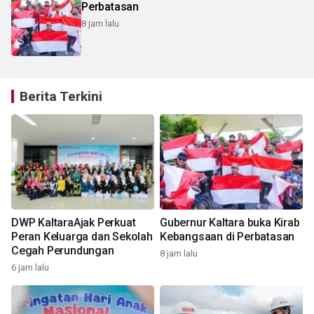
Perbatasan
8 jam lalu
Berita Terkini
DWP KaltaraAjak Perkuat
Gubernur Kaltara buka Kirab
Peran Keluarga dan Sekolah
Kebangsaan di Perbatasan
Cegah Perundungan
8 jam lalu
6 jam lalu
1