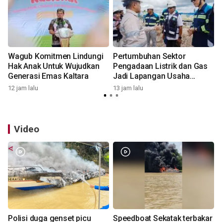
Wagub Komitmen Lindungi
Pertumbuhan Sektor
Hak Anak Untuk Wujudkan
Pengadaan Listrik dan Gas
Generasi Emas Kaltara
Jadi Lapangan Usaha
Tertinggi di Kaltara
12 jam lalu
13 jam lalu
1
Video
Polisi duga genset picu
Speedboat Sekatak terbakar