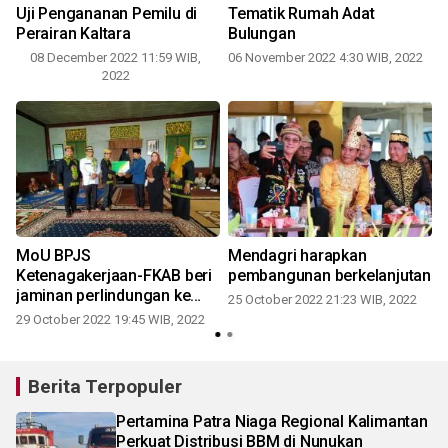
Uji Pengananan Pemilu di
Tematik Rumah Adat
Perairan Kaltara
Bulungan
08 December 2022 11:59 WIB,
06 November 2022 4:30 WIB, 2022
2022
MoU BPJS
Mendagri harapkan
Ketenagakerjaan-FKAB beri
pembangunan berkelanjutan
2
jaminan perlindungan ke
25 October 2022 21:23 WIB, 2022
pekerja sosial
29 October 2022 19:45 WIB, 2022
Berita Terpopuler
Pertamina Patra Niaga Regional Kalimantan
Perkuat Distribusi BBM di Nunukan