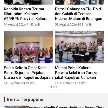
Kapolda Kaltara Terima
Patroli Gabungan TNI-Polri
Silaturahmi Kakanwil
dan Gaktib di Tempat
ATR/BPN Provinsi Kaltara
Hiburan Malam di Bulungan
04 August 2026 11:13 WIB
02 August 2026 14:11 WIB
3
Polda Kaltara Gelar Kenal
Mutasi Polda Kaltara,
Pamit Sejumlah Pejabat
Perwira kelahiran Tarakan
Utama dan Kapolres Jajaran
jabat Kapolres Nunukan
31 July 2026 21:52 WIB
31 July 2026 19:11 WIB
1
Berita Terpopuler
Yayasan Muslih Center Hadirkan Bazar Cinta