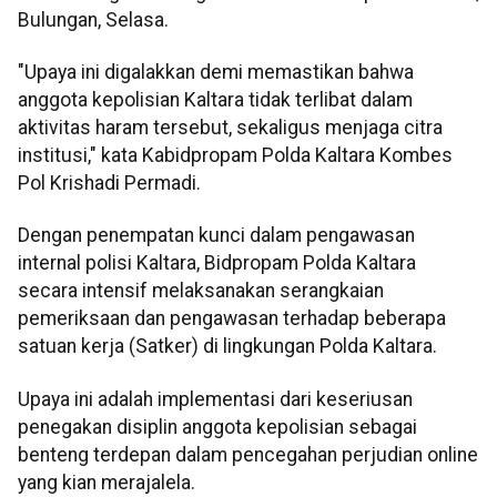
Bulungan, Selasa.
"Upaya ini digalakkan demi memastikan bahwa
anggota kepolisian Kaltara tidak terlibat dalam
aktivitas haram tersebut, sekaligus menjaga citra
institusi," kata Kabidpropam Polda Kaltara Kombes
Pol Krishadi Permadi.
Dengan penempatan kunci dalam pengawasan
internal polisi Kaltara, Bidpropam Polda Kaltara
secara intensif melaksanakan serangkaian
pemeriksaan dan pengawasan terhadap beberapa
satuan kerja (Satker) di lingkungan Polda Kaltara.
Upaya ini adalah implementasi dari keseriusan
penegakan disiplin anggota kepolisian sebagai
benteng terdepan dalam pencegahan perjudian online
yang kian merajalela.