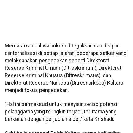
Memastikan bahwa hukum ditegakkan dan disiplin
diinternalisasi di setiap jajaran, beberapa satker yang
melaksanakan pengecekan seperti Direktorat
Reserse Kriminal Umum (Ditreskrimum), Direktorat
Reserse Kriminal Khusus (Ditreskrimsus), dan
Direktorat Reserse Narkoba (Ditresnarkoba) Kaltara
menjadi fokus pengecekan.
"Hal ini bermaksud untuk menyisir setiap potensi
pelanggaran yang mungkin terjadi, terutama yang
berkaitan dengan perjudian siber," kata Krishadi.