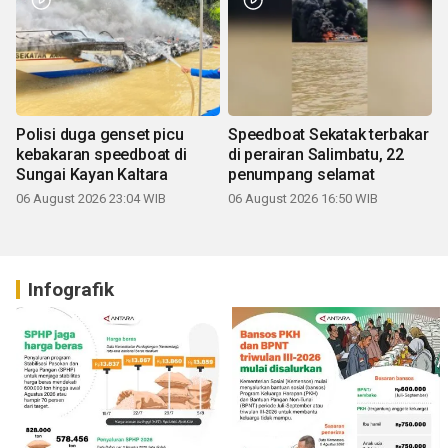
Polisi duga genset picu
Speedboat Sekatak terbakar
kebakaran speedboat di
di perairan Salimbatu, 22
Sungai Kayan Kaltara
penumpang selamat
06 August 2026 23:04 WIB
06 August 2026 16:50 WIB
Infografik