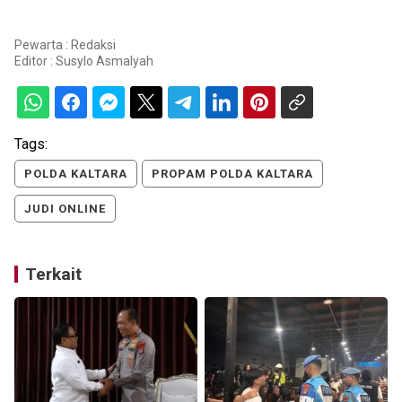
Pewarta : Redaksi
Editor :
Susylo Asmalyah
Tags:
POLDA KALTARA
PROPAM POLDA KALTARA
JUDI ONLINE
Terkait