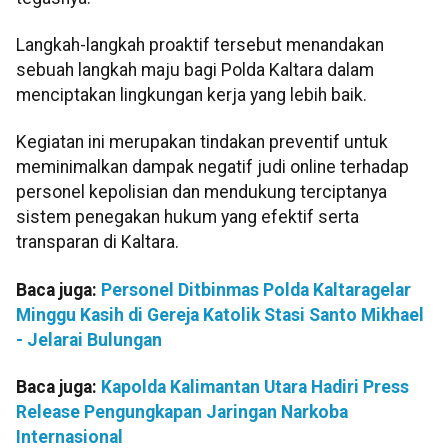
Langkah-langkah proaktif tersebut menandakan
sebuah langkah maju bagi Polda Kaltara dalam
menciptakan lingkungan kerja yang lebih baik.
Kegiatan ini merupakan tindakan preventif untuk
meminimalkan dampak negatif judi online terhadap
personel kepolisian dan mendukung terciptanya
sistem penegakan hukum yang efektif serta
transparan di Kaltara.
Baca juga:
Personel Ditbinmas Polda Kaltaragelar
Minggu Kasih di Gereja Katolik Stasi Santo Mikhael
- Jelarai Bulungan
Baca juga:
Kapolda Kalimantan Utara Hadiri Press
Release Pengungkapan Jaringan Narkoba
Internasional