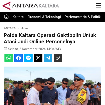
Kaltara
Ekonomi & Teknologi
Parlementaria & Politik
ANTARA
Hukum
Polda Kaltara Operasi Gaktibplin Untuk
Atasi Judi Online Personelnya
Selasa, 5 November 2024 14:34 WIB