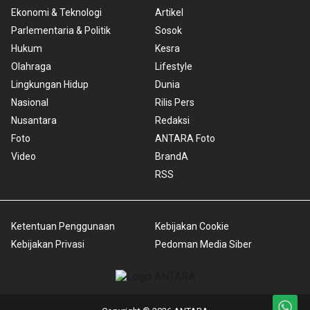
Ekonomi & Teknologi
Artikel
Parlementaria & Politik
Sosok
Hukum
Kesra
Olahraga
Lifestyle
Lingkungan Hidup
Dunia
Nasional
Rilis Pers
Nusantara
Redaksi
Foto
ANTARA Foto
Video
BrandA
RSS
Ketentuan Penggunaan
Kebijakan Cookie
Kebijakan Privasi
Pedoman Media Siber