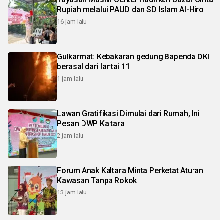
Rupiah melalui PAUD dan SD Islam Al-Hiro
16 jam lalu
Gulkarmat: Kebakaran gedung Bapenda DKI
berasal dari lantai 11
1 jam lalu
Lawan Gratifikasi Dimulai dari Rumah, Ini
Pesan DWP Kaltara
2 jam lalu
Forum Anak Kaltara Minta Perketat Aturan
Kawasan Tanpa Rokok
13 jam lalu