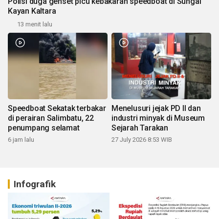
Polisi duga genset picu kebakaran speedboat di Sungai
Kayan Kaltara
13 menit lalu
Speedboat Sekatak terbakar
Menelusuri jejak PD II dan
di perairan Salimbatu, 22
industri minyak di Museum
penumpang selamat
Sejarah Tarakan
6 jam lalu
27 July 2026 8:53 WIB
Infografik