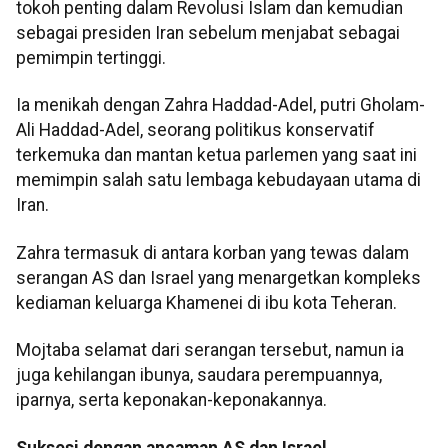
tokoh penting dalam Revolusi Islam dan kemudian
sebagai presiden Iran sebelum menjabat sebagai
pemimpin tertinggi.
Ia menikah dengan Zahra Haddad-Adel, putri Gholam-
Ali Haddad-Adel, seorang politikus konservatif
terkemuka dan mantan ketua parlemen yang saat ini
memimpin salah satu lembaga kebudayaan utama di
Iran.
Zahra termasuk di antara korban yang tewas dalam
serangan AS dan Israel yang menargetkan kompleks
kediaman keluarga Khamenei di ibu kota Teheran.
Mojtaba selamat dari serangan tersebut, namun ia
juga kehilangan ibunya, saudara perempuannya,
iparnya, serta keponakan-keponakannya.
Suksesi dengan ancaman AS dan Israel