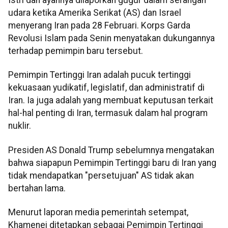
udara ketika Amerika Serikat (AS) dan Israel
menyerang Iran pada 28 Februari. Korps Garda
Revolusi Islam pada Senin menyatakan dukungannya
terhadap pemimpin baru tersebut.
Pemimpin Tertinggi Iran adalah pucuk tertinggi
kekuasaan yudikatif, legislatif, dan administratif di
Iran. Ia juga adalah yang membuat keputusan terkait
hal-hal penting di Iran, termasuk dalam hal program
nuklir.
Presiden AS Donald Trump sebelumnya mengatakan
bahwa siapapun Pemimpin Tertinggi baru di Iran yang
tidak mendapatkan "persetujuan" AS tidak akan
bertahan lama.
Menurut laporan media pemerintah setempat,
Khamenei ditetapkan sebagai Pemimpin Tertinggi