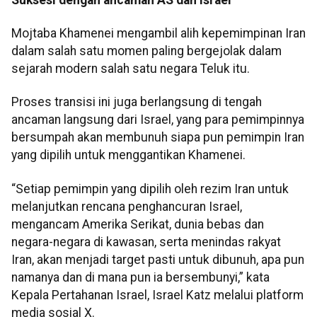
Mojtaba Khamenei mengambil alih kepemimpinan Iran
dalam salah satu momen paling bergejolak dalam
sejarah modern salah satu negara Teluk itu.
Proses transisi ini juga berlangsung di tengah
ancaman langsung dari Israel, yang para pemimpinnya
bersumpah akan membunuh siapa pun pemimpin Iran
yang dipilih untuk menggantikan Khamenei.
“Setiap pemimpin yang dipilih oleh rezim Iran untuk
melanjutkan rencana penghancuran Israel,
mengancam Amerika Serikat, dunia bebas dan
negara-negara di kawasan, serta menindas rakyat
Iran, akan menjadi target pasti untuk dibunuh, apa pun
namanya dan di mana pun ia bersembunyi,” kata
Kepala Pertahanan Israel, Israel Katz melalui platform
media sosial X.