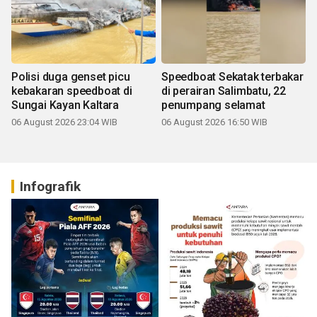
Polisi duga genset picu
Speedboat Sekatak terbakar
kebakaran speedboat di
di perairan Salimbatu, 22
Sungai Kayan Kaltara
penumpang selamat
06 August 2026 23:04 WIB
06 August 2026 16:50 WIB
Infografik