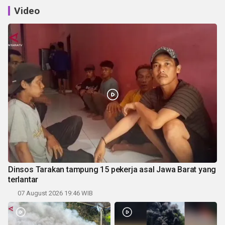
Video
Dinsos Tarakan tampung 15 pekerja asal Jawa Barat yang
terlantar
07 August 2026 19:46 WIB