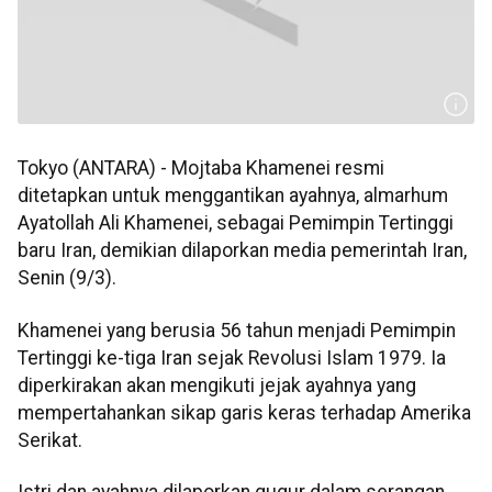
Tokyo (ANTARA) - Mojtaba Khamenei resmi
ditetapkan untuk menggantikan ayahnya, almarhum
Ayatollah Ali Khamenei, sebagai Pemimpin Tertinggi
baru Iran, demikian dilaporkan media pemerintah Iran,
Senin (9/3).
Khamenei yang berusia 56 tahun menjadi Pemimpin
Tertinggi ke-tiga Iran sejak Revolusi Islam 1979. Ia
diperkirakan akan mengikuti jejak ayahnya yang
mempertahankan sikap garis keras terhadap Amerika
Serikat.
Istri dan ayahnya dilaporkan gugur dalam serangan