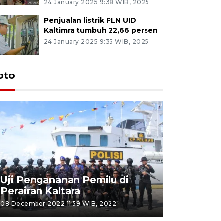
24 January 2025 9:38 WIB, 2025
Penjualan listrik PLN UID
Kaltimra tumbuh 22,66 persen
24 January 2025 9:35 WIB, 2025
oto
Uji Pengananan Pemilu di
Tematik 
Perairan Kaltara
Bulungan
08 December 2022 11:59 WIB, 2022
06 November 