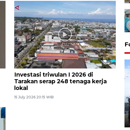
F
Investasi triwulan I 2026 di
Tarakan serap 248 tenaga kerja
lokal
15 July 2026 20:15 WIB
32 balpres pakaian bekas
dimusnahkan di Markas Kodim
Tarakan
25 October 2022 21:19 WIB, 2022