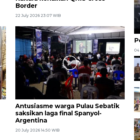
Border
22 July 2026 23:07 WIB
P
04
Antusiasme warga Pulau Sebatik
saksikan laga final Spanyol-
Argentina
20 July 2026 14:50 WIB