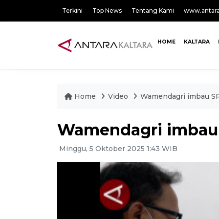
Terkini
Top News
Tentang Kami
www.antar
HOME
KALTARA
Home
Video
Wamendagri imbau SP
Wamendagri imbau S
Minggu, 5 Oktober 2025 1:43 WIB