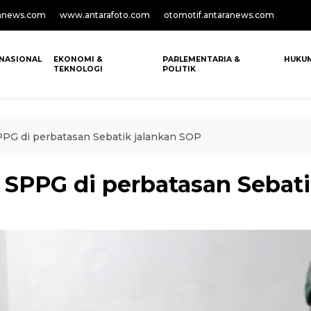
anews.com
www.antarafoto.com
otomotif.antaranews.com
NASIONAL
EKONOMI &
PARLEMENTARIA &
HUKU
TEKNOLOGI
POLITIK
PG di perbatasan Sebatik jalankan SOP
PPG di perbatasan Sebati