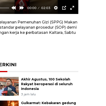
00:00
02:03
Rewind
Forward
Settings
PIP
Enter
10s
10s
fullscreen
Pelayanan Pemenuhan Gizi (SPPG) Makan
 standar pelayanan prosedur (SOP) demi
an kerja ke perbatasan Kaltara, Sabtu
ERKINI
Akhir Agustus, 100 Sekolah
Rakyat beroperasi di seluruh
Indonesia
3 jam lalu
Gulkarmat: Kebakaran gedung