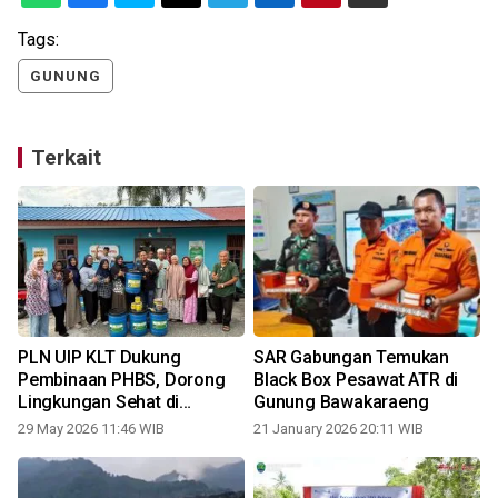
Tags:
GUNUNG
Terkait
PLN UIP KLT Dukung
SAR Gabungan Temukan
Pembinaan PHBS, Dorong
Black Box Pesawat ATR di
Lingkungan Sehat di
Gunung Bawakaraeng
Gunung Bahagia
29 May 2026 11:46 WIB
21 January 2026 20:11 WIB