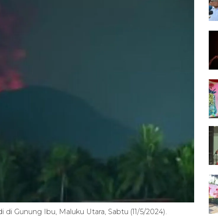
di di Gunung Ibu, Maluku Utara, Sabtu (11/5/2024).