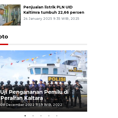
Penjualan listrik PLN UID
Kaltimra tumbuh 22,66 persen
24 January 2025 9:35 WIB, 2025
oto
Uji Pengananan Pemilu di
Tematik 
Perairan Kaltara
Bulungan
08 December 2022 11:59 WIB, 2022
06 November 