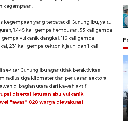
dan kegempaan.
tas kegempaan yang tercatat di Gunung Ibu, yaitu
guran, 1.445 kali gempa hembusan, 53 kali gempa
li gempa vulkanik dangkal, 116 kali gempa
F
al, 231 kali gempa tektonik jauh, dan 1 kali
kitar Gunung Ibu agar tidak beraktivitas
 radius tiga kilometer dan perluasan sektoral
awah di bagian utara dari kawah aktif.
32 balpres pakaian bekas
psi disertai letusan abu vulkanik
dimusnahkan di Markas Kodim
vel "awas", 828 warga dievakuasi
Tarakan
25 October 2022 21:19 WIB, 2022