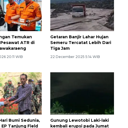
ngan Temukan
Getaran Banjir Lahar Hujan
 Pesawat ATR di
Semeru Tercatat Lebih Dari
awakaraeng
Tiga Jam
026 20:11 WIB
22 December 2025 5:14 WIB
 Hari Bumi Sedunia,
Gunung Lewotobi Laki-laki
 EP Tanjung Field
kembali erupsi pada Jumat