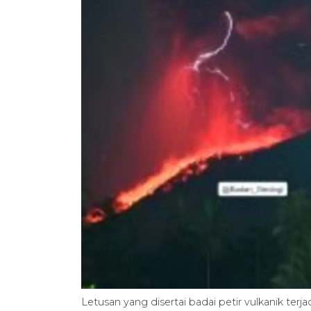
Letusan yang disertai badai petir vulkanik terja