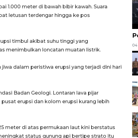
pai 1.000 meter di bawah bibir kawah. Suara
at letusan terdengar hingga ke pos
P
rupsi timbul akibat suhu tinggi yang
04
tas menimbulkan loncatan muatan listrik.
wa dalam peristiwa erupsi yang terjadi dini hari
asi Badan Geologi. Lontaran lava pijar
i pusat erupsi dan kolom erupsi kurang lebih
25 meter di atas permukaan laut kini berstatus
meningkat status gunung api bertipe strato itu