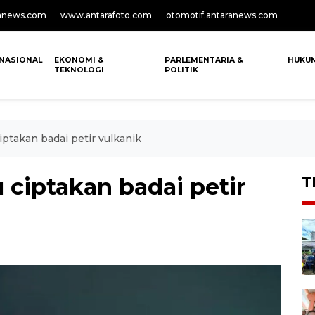
anews.com
www.antarafoto.com
otomotif.antaranews.com
NASIONAL
EKONOMI &
PARLEMENTARIA &
HUKU
TEKNOLOGI
POLITIK
ptakan badai petir vulkanik
 ciptakan badai petir
T