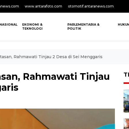
anews.com
www.antarafoto.com
otomotif.antaranews.com
NASIONAL
EKONOMI &
PARLEMENTARIA &
HUKU
TEKNOLOGI
POLITIK
asan, Rahmawati Tinjau 2 Desa di Sei Menggaris
san, Rahmawati Tinjau
T
aris