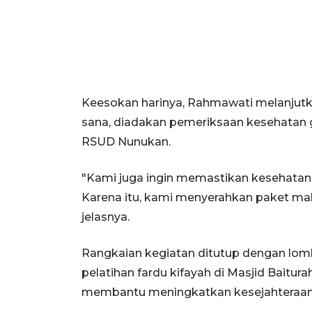
Keesokan harinya, Rahmawati melanjutk
sana, diadakan pemeriksaan kesehatan g
RSUD Nunukan.
"Kami juga ingin memastikan kesehatan w
Karena itu, kami menyerahkan paket m
jelasnya.
Rangkaian kegiatan ditutup dengan lomba
pelatihan fardu kifayah di Masjid Baitur
membantu meningkatkan kesejahteraan