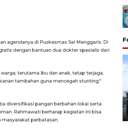
F
an agendanya di Puskesmas Sei Menggaris. Di
ratis dengan bantuan dua dokter spesialis dari
arga, terutama ibu dan anak, tetap terjaga.
akanan tambahan guna mencegah stunting,"
32 balpres pakaian bekas
dimusnahkan di Markas Kodim
 diversifikasi pangan berbahan lokal serta
Tarakan
ahman. Rahmawati berharap kegiatan ini bisa
25 October 2022 21:19 WIB, 2022
 masyarakat perbatasan.