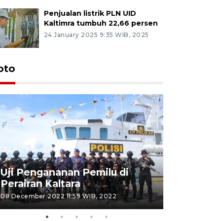
Penjualan listrik PLN UID
Kaltimra tumbuh 22,66 persen
24 January 2025 9:35 WIB, 2025
oto
Uji Pengananan Pemilu di
Tematik 
Perairan Kaltara
Bulungan
08 December 2022 11:59 WIB, 2022
06 November 