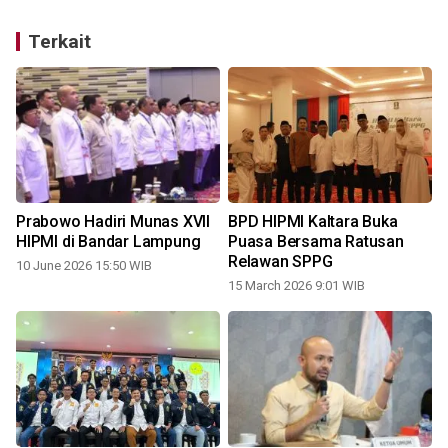
Terkait
Prabowo Hadiri Munas XVII
BPD HIPMI Kaltara Buka
HIPMI di Bandar Lampung
Puasa Bersama Ratusan
Relawan SPPG
10 June 2026 15:50 WIB
15 March 2026 9:01 WIB
1