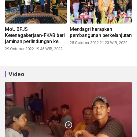
MoU BPJS
Mendagri harapkan
Ketenagakerjaan-FKAB beri
pembangunan berkelanjutan
jaminan perlindungan ke
25 October 2022 21:23 WIB, 2022
pekerja sosial
29 October 2022 19:45 WIB, 2022
Video