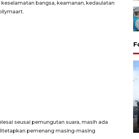
 keselamatan bangsa, keamanan, kedaulatan
llymaart.
F
32 balpres pakaian bekas
dimusnahkan di Markas Kodim
Tarakan
elesai seusai pemungutan suara, masih ada
25 October 2022 21:19 WIB, 2022
ya ditetapkan pemenang masing-masing