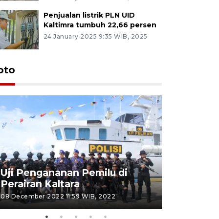
Penjualan listrik PLN UID
Kaltimra tumbuh 22,66 persen
24 January 2025 9:35 WIB, 2025
oto
Uji Pengananan Pemilu di
Tematik 
Perairan Kaltara
Bulungan
08 December 2022 11:59 WIB, 2022
06 November 