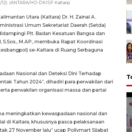
2/12). (ANTARA/HO-DKISP Kaltara)
imantan Utara (Kaltara) Dr. H. Zainal A.
dministrasi Umum Sekretariat Daerah (Setda)
., didampingi Plt. Badan Kesatuan Bangsa dan
il, S.Sos., M.AP., membuka Rapat Koordinasi
kesbangpol) se-Kaltara di Ruang Serbaguna
aan Nasional dan Deteksi Dini Terhadap
T
entak Tahun 2024”, dihadiri para perwakilan dari
erta perwakilan organisasi massa dan partai
ama meningkatkan kewaspadaan nasional dan
sial di Kaltara, khususnya pasca pelaksanaan
tak 27 November lalu” ucap Pollymart Sijabat