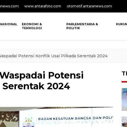
anews.com
www.antarafoto.com
otomotif.antaranews.com
NASIONAL
EKONOMI &
PARLEMENTARIA &
HUKU
TEKNOLOGI
POLITIK
aspadai Potensi Konflik Usai Pilkada Serentak 2024
 Waspadai Potensi
T
a Serentak 2024