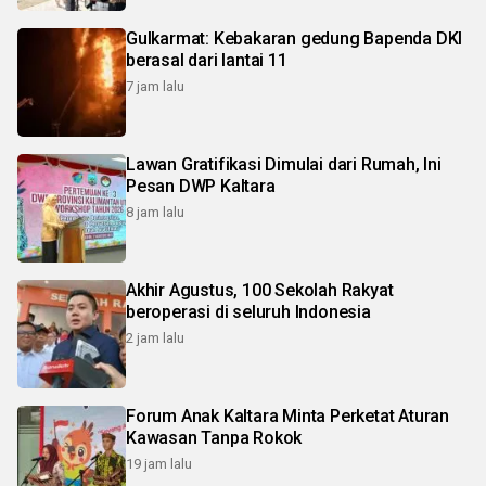
Gulkarmat: Kebakaran gedung Bapenda DKI
berasal dari lantai 11
7 jam lalu
Lawan Gratifikasi Dimulai dari Rumah, Ini
Pesan DWP Kaltara
8 jam lalu
Akhir Agustus, 100 Sekolah Rakyat
beroperasi di seluruh Indonesia
2 jam lalu
Forum Anak Kaltara Minta Perketat Aturan
Kawasan Tanpa Rokok
19 jam lalu