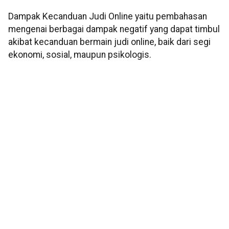
Dampak Kecanduan Judi Online yaitu pembahasan
mengenai berbagai dampak negatif yang dapat timbul
akibat kecanduan bermain judi online, baik dari segi
ekonomi, sosial, maupun psikologis.