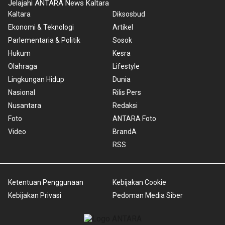
Jelajahi ANTARA News Kaltara
Kaltara
Diksosbud
Ekonomi & Teknologi
Artikel
Parlementaria & Politik
Sosok
Hukum
Kesra
Olahraga
Lifestyle
Lingkungan Hidup
Dunia
Nasional
Rilis Pers
Nusantara
Redaksi
Foto
ANTARA Foto
Video
BrandA
RSS
Ketentuan Penggunaan
Kebijakan Cookie
Kebijakan Privasi
Pedoman Media Siber