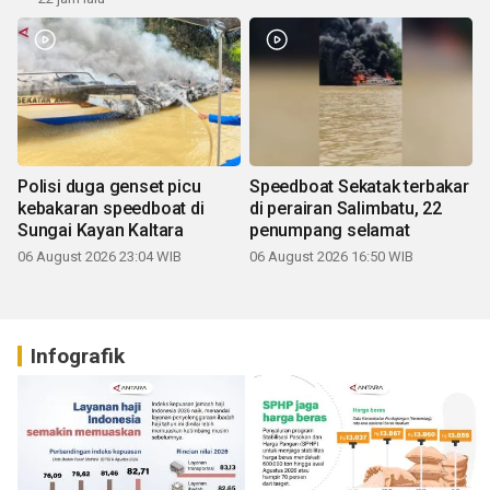
Polisi duga genset picu
Speedboat Sekatak terbakar
kebakaran speedboat di
di perairan Salimbatu, 22
Sungai Kayan Kaltara
penumpang selamat
06 August 2026 23:04 WIB
06 August 2026 16:50 WIB
Infografik