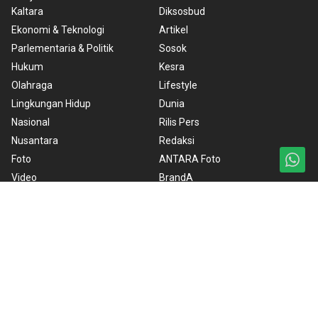
Kaltara
Diksosbud
Ekonomi & Teknologi
Artikel
Parlementaria & Politik
Sosok
Hukum
Kesra
Olahraga
Lifestyle
Lingkungan Hidup
Dunia
Nasional
Rilis Pers
Nusantara
Redaksi
Foto
ANTARA Foto
Video
BrandA
RSS
Ketentuan Penggunaan
Kebijakan Cookie
Kebijakan Privasi
Pedoman Media Siber