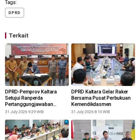
Tags:
DPRD
Terkait
DPRD-Pemprov Kaltara
DPRD Kaltara Gelar Raker
n
Setujui Ranperda
Bersama Pusat Perbukuan
Pertanggungjawaban
Kemendikdasmen
Pelaksanaan APBD 2025
31 July 2026 9:29 WIB
31 July 2026 8:10 WIB
2