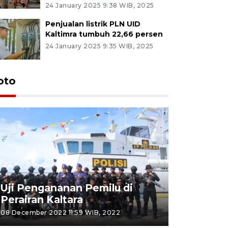
24 January 2025 9:38 WIB, 2025
Penjualan listrik PLN UID
Kaltimra tumbuh 22,66 persen
24 January 2025 9:35 WIB, 2025
oto
Uji Pengananan Pemilu di
Tematik 
Perairan Kaltara
Bulungan
08 December 2022 11:59 WIB, 2022
06 November 