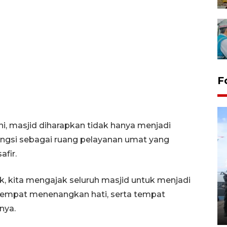
F
i, masjid diharapkan tidak hanya menjadi
ungsi sebagai ruang pelayanan umat yang
fir.
32 balpres pakaian bekas
, kita mengajak seluruh masjid untuk menjadi
dimusnahkan di Markas Kodim
 tempat menenangkan hati, serta tempat
Tarakan
nya.
25 October 2022 21:19 WIB, 2022