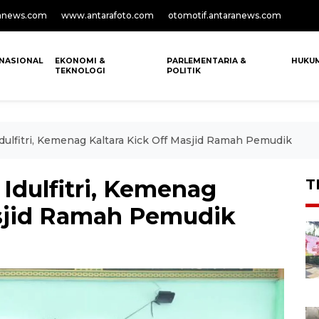
anews.com
www.antarafoto.com
otomotif.antaranews.com
NASIONAL
EKONOMI &
PARLEMENTARIA &
HUKU
TEKNOLOGI
POLITIK
ulfitri, Kemenag Kaltara Kick Off Masjid Ramah Pemudik
Idulfitri, Kemenag
T
asjid Ramah Pemudik