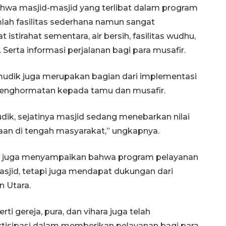
ahwa masjid-masjid yang terlibat dalam program
lah fasilitas sederhana namun sangat
istirahat sementara, air bersih, fasilitas wudhu,
. Serta informasi perjalanan bagi para musafir.
udik juga merupakan bagian dari implementasi
i penghormatan kepada tamu dan musafir.
dik, sejatinya masjid sedang menebarkan nilai
raan di tengah masyarakat,” ungkapnya.
eh juga menyampaikan bahwa program pelayanan
sjid, tetapi juga mendapat dukungan dari
n Utara.
i gereja, pura, dan vihara juga telah
rtisipasi dalam memberikan pelayanan bagi para