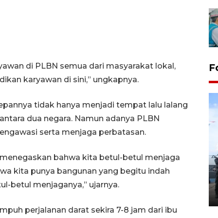
ryawan di PLBN semua dari masyarakat lokal,
F
dikan karyawan di sini,” ungkapnya.
annya tidak hanya menjadi tempat lalu lalang
at antara dua negara. Namun adanya PLBN
ngawasi serta menjaga perbatasan.
i menegaskan bahwa kita betul-betul menjaga
32 balpres pakaian bekas
dimusnahkan di Markas Kodim
ahwa kita punya bangunan yang begitu indah
Tarakan
tul-betul menjaganya,” ujarnya.
25 October 2022 21:19 WIB, 2022
h perjalanan darat sekira 7-8 jam dari ibu