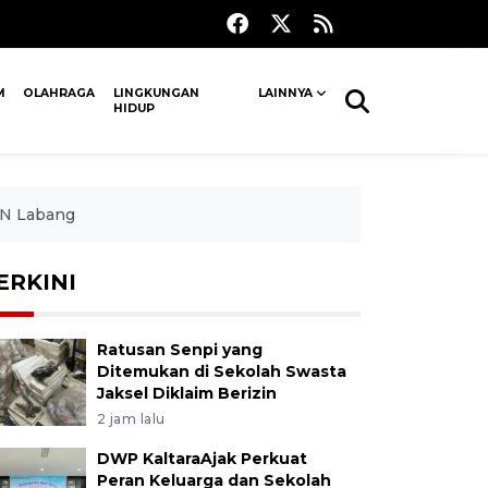
M
OLAHRAGA
LINGKUNGAN
LAINNYA
HIDUP
BN Labang
ERKINI
Ratusan Senpi yang
Ditemukan di Sekolah Swasta
Jaksel Diklaim Berizin
2 jam lalu
DWP KaltaraAjak Perkuat
Peran Keluarga dan Sekolah