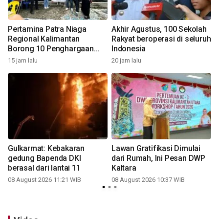
Pertamina Patra Niaga
Akhir Agustus, 100 Sekolah
Regional Kalimantan
Rakyat beroperasi di seluruh
Borong 10 Penghargaan
Indonesia
ISRA 2026
15 jam lalu
20 jam lalu
Gulkarmat: Kebakaran
Lawan Gratifikasi Dimulai
gedung Bapenda DKI
dari Rumah, Ini Pesan DWP
berasal dari lantai 11
Kaltara
08 August 2026 11:21 WIB
08 August 2026 10:37 WIB