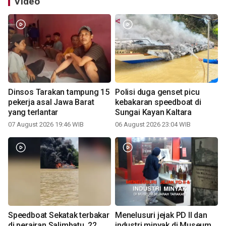
Video
Dinsos Tarakan tampung 15
Polisi duga genset picu
pekerja asal Jawa Barat
kebakaran speedboat di
yang terlantar
Sungai Kayan Kaltara
07 August 2026 19:46 WIB
06 August 2026 23:04 WIB
Speedboat Sekatak terbakar
Menelusuri jejak PD II dan
di perairan Salimbatu, 22
industri minyak di Museum