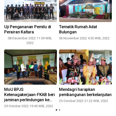
Uji Pengananan Pemilu di
Tematik Rumah Adat
Perairan Kaltara
Bulungan
08 December 2022 11:59 WIB,
06 November 2022 4:30 WIB, 2022
2022
MoU BPJS
Mendagri harapkan
Ketenagakerjaan-FKAB beri
pembangunan berkelanjutan
2
jaminan perlindungan ke
25 October 2022 21:23 WIB, 2022
pekerja sosial
29 October 2022 19:45 WIB, 2022