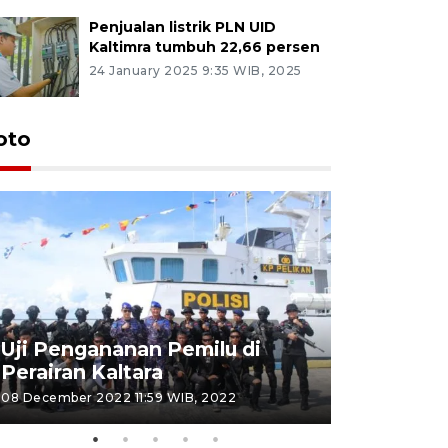
Penjualan listrik PLN UID
Kaltimra tumbuh 22,66 persen
24 January 2025 9:35 WIB, 2025
oto
Uji Pengananan Pemilu di
Tematik 
Perairan Kaltara
Bulungan
08 December 2022 11:59 WIB, 2022
06 November 