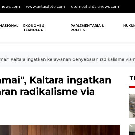
anews.com
www.antarafoto.com
otomotif.antaranews.com
NASIONAL
EKONOMI &
PARLEMENTARIA &
HUKU
TEKNOLOGI
POLITIK
mai", Kaltara ingatkan kerawanan penyebaran radikalisme via m
mai", Kaltara ingatkan
T
an radikalisme via