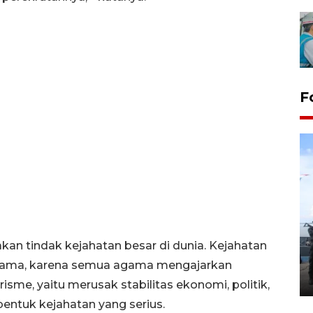
F
32 balpres pakaian bekas
dimusnahkan di Markas Kodim
an tindak kejahatan besar di dunia. Kejahatan
Tarakan
agama, karena semua agama mengajarkan
25 October 2022 21:19 WIB, 2022
isme, yaitu merusak stabilitas ekonomi, politik,
entuk kejahatan yang serius.