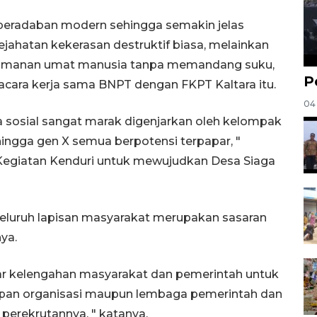
 peradaban modern sehingga semakin jelas
ahatan kekerasan destruktif biasa, melainkan
eamanan umat manusia tanpa memandang suku,
P
acara kerja sama BNPT dengan FKPT Kaltara itu.
04
a sosial sangat marak digenjarkan oleh kelompak
 hingga gen X semua berpotensi terpapar, "
Kegiatan Kenduri untuk mewujudkan Desa Siaga
seluruh lapisan masyarakat merupakan sasaran
ya.
ar kelengahan masyarakat dan pemerintah untuk
pan organisasi maupun lembaga pemerintah dan
perekrutannya, " katanya.