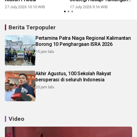
Daerah
27 July 2026 10:10 WIB
17 July 2026 9:16 WIB
Berita Terpopuler
Pertamina Patra Niaga Regional Kalimantan
Borong 10 Penghargaan ISRA 2026
15 jam lalu
Akhir Agustus, 100 Sekolah Rakyat
beroperasi di seluruh Indonesia
20 jam lalu
Video