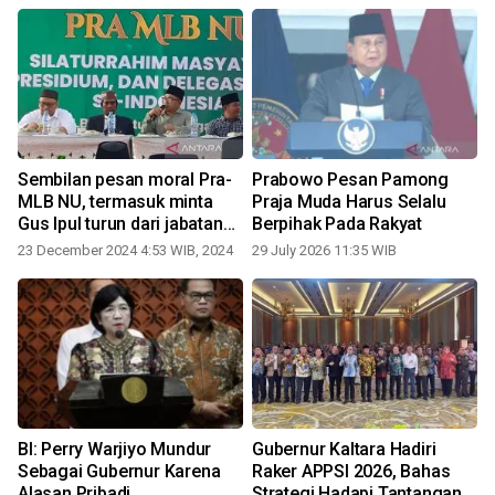
Sembilan pesan moral Pra-
Prabowo Pesan Pamong
MLB NU, termasuk minta
Praja Muda Harus Selalu
Gus Ipul turun dari jabatan
Berpihak Pada Rakyat
sekjen
23 December 2024 4:53 WIB, 2024
29 July 2026 11:35 WIB
0
BI: Perry Warjiyo Mundur
Gubernur Kaltara Hadiri
Sebagai Gubernur Karena
Raker APPSI 2026, Bahas
Alasan Pribadi
Strategi Hadapi Tantangan