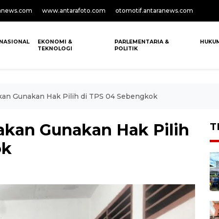
anews.com
www.antarafoto.com
otomotif.antaranews.com
NASIONAL
EKONOMI &
PARLEMENTARIA &
HUKU
TEKNOLOGI
POLITIK
akan Gunakan Hak Pilih di TPS 04 Sebengkok
rakan Gunakan Hak Pilih
T
ok