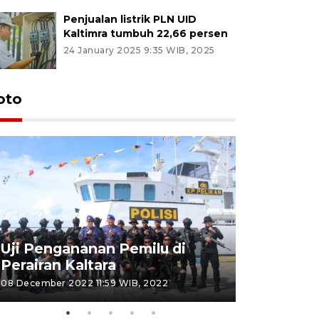
Penjualan listrik PLN UID
Kaltimra tumbuh 22,66 persen
24 January 2025 9:35 WIB, 2025
oto
Uji Pengananan Pemilu di
Tematik 
Perairan Kaltara
Bulungan
08 December 2022 11:59 WIB, 2022
06 November 