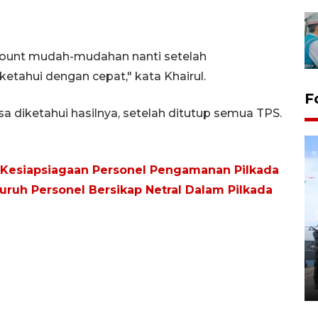
k count mudah-mudahan nanti setelah
ketahui dengan cepat," kata Khairul.
F
 diketahui hasilnya, setelah ditutup semua TPS.
 Kesiapsiagaan Personel Pengamanan Pilkada
uruh Personel Bersikap Netral Dalam Pilkada
32 balpres pakaian bekas
dimusnahkan di Markas Kodim
Tarakan
25 October 2022 21:19 WIB, 2022