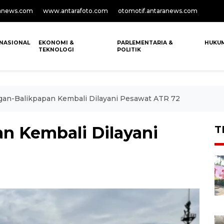
anews.com
www.antarafoto.com
otomotif.antaranews.com
NASIONAL
EKONOMI &
PARLEMENTARIA &
HUKU
TEKNOLOGI
POLITIK
gan-Balikpapan Kembali Dilayani Pesawat ATR 72
n Kembali Dilayani
T