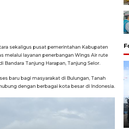
F
Utara sekaligus pusat pemerintahan Kabupaten
as melalui layanan penerbangan Wings Air rute
di Bandara Tanjung Harapan, Tanjung Selor.
kses baru bagi masyarakat di Bulungan, Tanah
rhubung dengan berbagai kota besar di Indonesia.
32 balpres pakaian bekas
dimusnahkan di Markas Kodim
Tarakan
25 October 2022 21:19 WIB, 2022