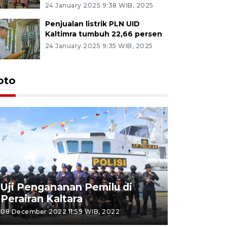
24 January 2025 9:38 WIB, 2025
Penjualan listrik PLN UID
Kaltimra tumbuh 22,66 persen
24 January 2025 9:35 WIB, 2025
oto
Uji Pengananan Pemilu di
Tematik 
Perairan Kaltara
Bulungan
08 December 2022 11:59 WIB, 2022
06 November 