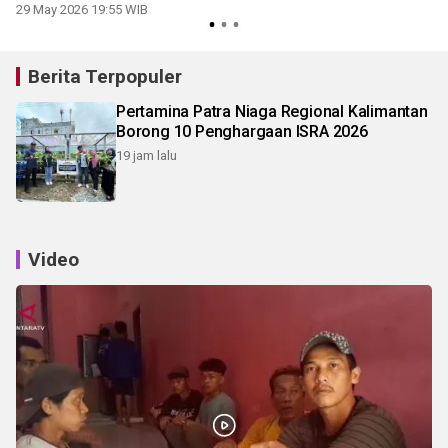
Wisata Demi Tingkatkan
29 May 2026 19:55 WIB
PAD
Berita Terpopuler
Pertamina Patra Niaga Regional Kalimantan
Borong 10 Penghargaan ISRA 2026
19 jam lalu
Video