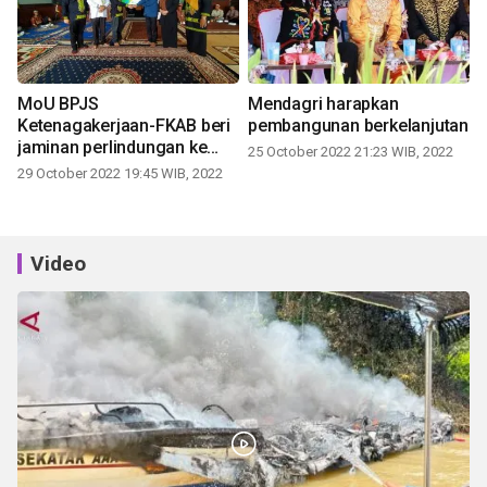
MoU BPJS
Mendagri harapkan
Ketenagakerjaan-FKAB beri
pembangunan berkelanjutan
jaminan perlindungan ke
25 October 2022 21:23 WIB, 2022
pekerja sosial
29 October 2022 19:45 WIB, 2022
Video