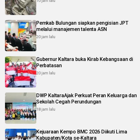
10 jam lalu
Pemkab Bulungan siapkan pengisian JPT
melalui manajemen talenta ASN
20 jam lalu
Gubernur Kaltara buka Kirab Kebangsaan di
Perbatasan
20 jam lalu
DWP KaltaraAjak Perkuat Peran Keluarga dan
Sekolah Cegah Perundungan
18 jam lalu
Kejuaraan Kempo BMC 2026 Diikuti Lima
Kabupaten/Kota se-Kaltara