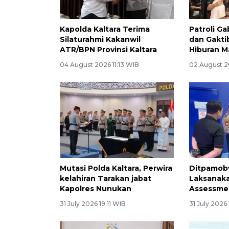
Kapolda Kaltara Terima
Patroli G
Silaturahmi Kakanwil
dan Gakti
ATR/BPN Provinsi Kaltara
Hiburan M
04 August 2026 11:13 WIB
02 August 20
Mutasi Polda Kaltara, Perwira
Ditpamobv
kelahiran Tarakan jabat
Laksanaka
Kapolres Nunukan
Assessmen
31 July 2026 19:11 WIB
31 July 2026