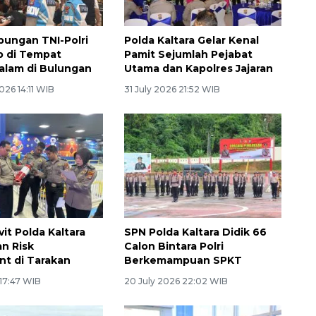
abungan TNI-Polri
Polda Kaltara Gelar Kenal
b di Tempat
Pamit Sejumlah Pejabat
alam di Bulungan
Utama dan Kapolres Jajaran
26 14:11 WIB
31 July 2026 21:52 WIB
it Polda Kaltara
SPN Polda Kaltara Didik 66
n Risk
Calon Bintara Polri
t di Tarakan
Berkemampuan SPKT
 17:47 WIB
20 July 2026 22:02 WIB