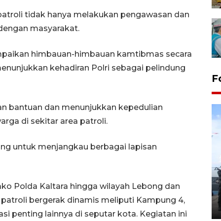
patroli tidak hanya melakukan pengawasan dan
i dengan masyarakat.
yampaikan himbauan-himbauan kamtibmas secara
nunjukkan kehadiran Polri sebagai pelindung
F
kan bantuan dan menunjukkan kepedulian
ga di sekitar area patroli.
cang untuk menjangkau berbagai lapisan
32 balpres pakaian bekas
dimusnahkan di Markas Kodim
 Mako Polda Kaltara hingga wilayah Lebong dan
Tarakan
 patroli bergerak dinamis meliputi Kampung 4,
25 October 2022 21:19 WIB, 2022
i penting lainnya di seputar kota. Kegiatan ini