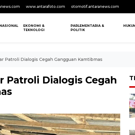
anews.com
www.antarafoto.com
otomotif.antaranews.com
NASIONAL
EKONOMI &
PARLEMENTARIA &
HUKU
TEKNOLOGI
POLITIK
car Patroli Dialogis Cegah Gangguan Kamtibmas
r Patroli Dialogis Cegah
T
as