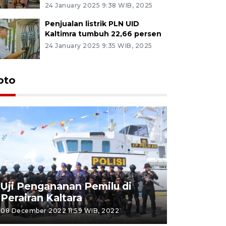
24 January 2025 9:38 WIB, 2025
Penjualan listrik PLN UID
Kaltimra tumbuh 22,66 persen
24 January 2025 9:35 WIB, 2025
oto
Uji Pengananan Pemilu di
Tematik 
Perairan Kaltara
Bulungan
08 December 2022 11:59 WIB, 2022
06 November 